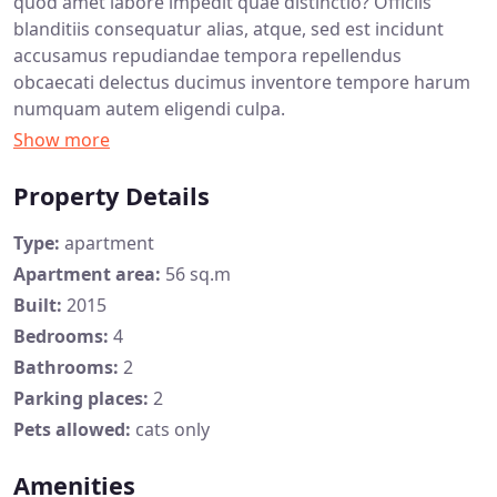
quod amet labore impedit quae distinctio? Officiis
blanditiis consequatur alias, atque, sed est incidunt
accusamus repudiandae tempora repellendus
obcaecati delectus ducimus inventore tempore harum
numquam autem eligendi culpa.
Property Details
Type:
apartment
Apartment area:
56 sq.m
Built:
2015
Bedrooms:
4
Bathrooms:
2
Parking places:
2
Pets allowed:
cats only
Amenities