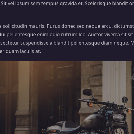
 vel ipsum sem tempus gravida et. Scelerisque blandit orci,
ollicitudin mauris. Purus donec sed neque arcu, dictumst tort
ui pellentesque enim odio rutrum leo. Auctor viverra sit sit u
onsectetur suspendisse a blandit pellentesque diam neque. 
r quam iaculis at.