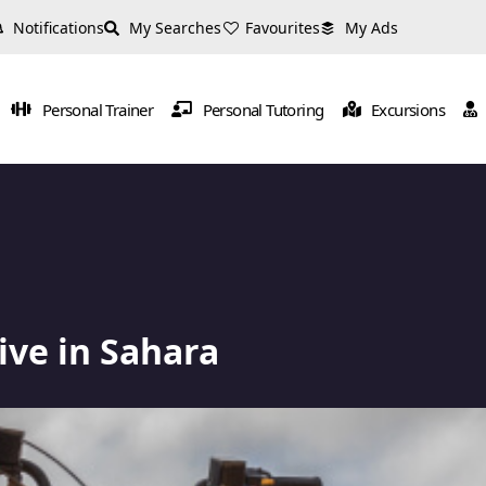
Notifications
My Searches
Favourites
My Ads
Personal Trainer
Personal Tutoring
Excursions
ive in Sahara