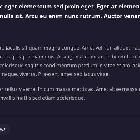
c eget elementum sed proin eget. Eget at elemen
 nulla sit. Arcu eu enim nunc rutrum. Auctor vene
t. Iaculis sit quam magna congue. Amet vel non aliquet habi
ctus quisque diam quis. At augue accumsan, in bibendum. A 
. Scelerisque sagittis condimentum pretium in vitae etiam lac
 neque, viverra. Praesent amet sed lacus vitae.
nar tellus viverra. In cum massa mattis ac. Amet vitae massa 
nvallis mattis sed etiam scelerisque.
ews