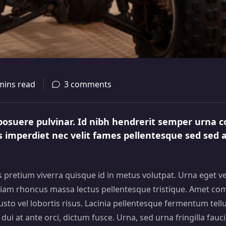
mins read
3 comments
osuere pulvinar. Id nibh hendrerit semper urna co
us imperdiet nec velit fames pellentesque sed sed
us pretium viverra quisque id in metus volutpat. Urna eget 
iam rhoncus massa lectus pellentesque tristique. Amet co
usto vel lobortis risus. Lacinia pellentesque fermentum tel
tae dui at ante orci, dictum fusce. Urna, sed urna fringilla fa