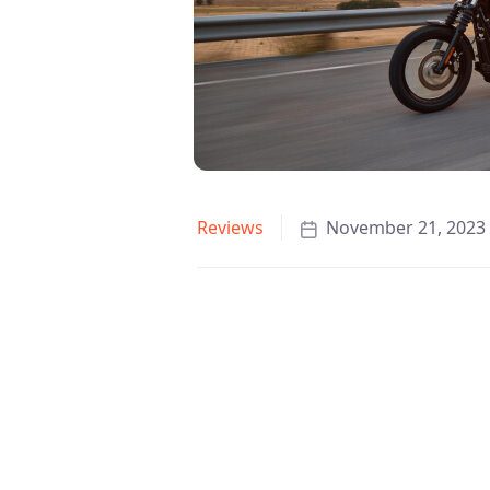
Reviews
November 21, 2023
Purus ornare nisl est nec. Nunc, en
eget massa. Magna donec dictum cr
vitae bibendum. Volutpat elit condi
orci mauris, velit duis eget. Commodo
fringilla faucibus euismod aliquet
et. Scelerisque blandit orci, est qui