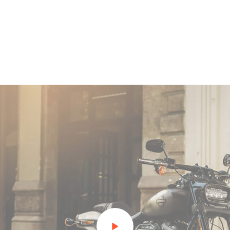
gestas sollicitudin mauris. Purus donec sed neque arcu, dict
ilisis. Cras sodales a, dui pellentesque enim odio rutrum leo.
sagittis, velit. Cursus tempus phasellus consectetur suspendi
amet, diam faucibus. Morbi non est semper ullamcorper qua