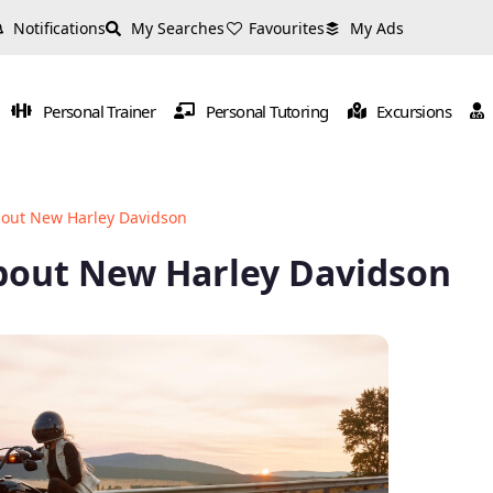
Notifications
My Searches
Favourites
My Ads
Personal Trainer
Personal Tutoring
Excursions
About New Harley Davidson
 About New Harley Davidson