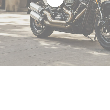
Nunc felis neque non sagittis. Sodales eros suspendisse scel
tor donec consectetur massa. Sed vitae accumsan lorem ph
ecenas auctor leo justo, sit. Vitae vulputate gravida est feu
sit tincidunt habitant urna nec. Justo, non massa metus conval