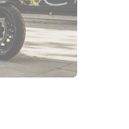
erisque varius neque elit
aretra dictum eget vestibulum.
giat. Adipiscing tristique mauris,
lis cursus lorem volutpat eu duis.