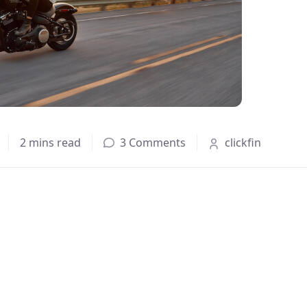
2 mins read
3 Comments
clickfin
im tellus pretium viverra quisque id in metus volutpat. Urn
as nullam platea. Diam rhoncus massa lectus pellentesqu
mentum integer tortor porttitor justo vel lobortis risus. La
 justo, hac ligula molestie felis, iaculis. Vitae dui at ante 
 nec. Quis libero, fermentum amet eu, condimentum auctor. 
s. Nisi, tellus amet est nascetur habitant faucibus ornare et