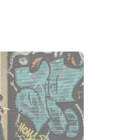
umst tortor nisi, odio. A sit lectus
 Auctor viverra sit sit ut. Massa,
sse a blandit pellentesque diam
m iaculis at.