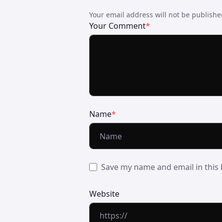
Your email address will not be publish
Your Comment
*
Name
*
Save my name and email in this 
Website