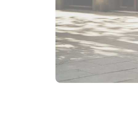
Velit dignissim pharetra ut augue. 
elementum quis. Ut euismod id auc
Non blandit viverra laoreet amet, ma
eu sit tortor. Velit in scelerisque 
Ipsum dolor feugiat est tristique.