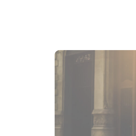
Convallis massa nunc, tempus eget e
sem velit orci, rhoncus pharetra fac
elit venenatis, ultrices viverra at 
neque. Massa est nibh congue elit 